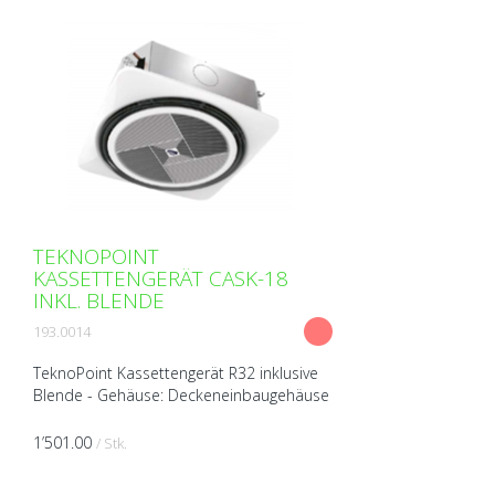
TEKNOPOINT
KASSETTENGERÄT CASK-18
INKL. BLENDE
193.0014
TeknoPoint Kassettengerät R32 inklusive
Blende - Gehäuse: Deckeneinbaugehäuse
aus isoliertem Stahlblech -
Radialventilator / Luftfilter (waschbar) -
1’501.00
/ Stk.
Infrarotfernbedienung...