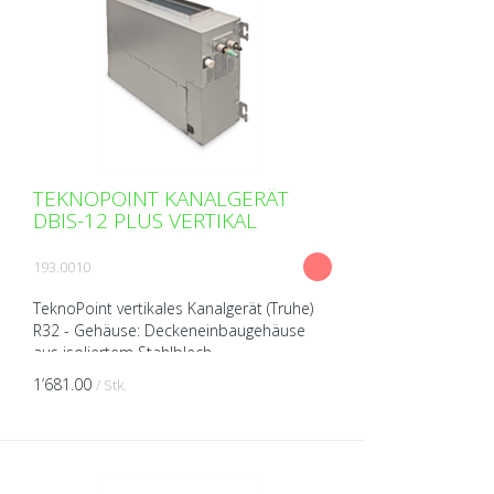
TEKNOPOINT KANALGERÄT
DBIS-12 PLUS VERTIKAL
193.0010
TeknoPoint vertikales Kanalgerät (Truhe)
R32 - Gehäuse: Deckeneinbaugehäuse
aus isoliertem Stahlblech -
Wärmepumpengerät (kühlen/heizen) -
1’681.00
/ Stk.
Ventilator (Tangentiallüfter) -...