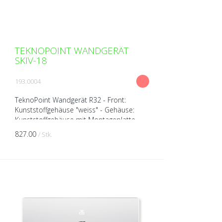
TEKNOPOINT WANDGERÄT
SKIV-18
193.0004
TeknoPoint Wandgerät R32 - Front:
Kunststoffgehäuse "weiss" - Gehäuse:
Kunststoffgehäuse mit Montageplatte -
Wärmepumpengerät (kühlen/heizen) -
827.00
/ Stk.
Leiser Luftstrom - Luftdef...