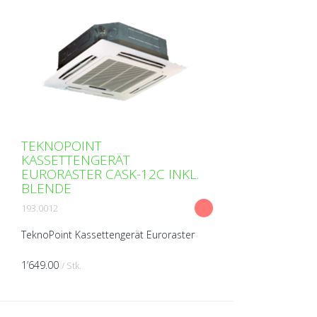
TEKNOPOINT
KASSETTENGERÄT
EURORASTER CASK-12C INKL.
BLENDE
193.0012
TeknoPoint Kassettengerät Euroraster
R32 inklusive Blende - Gehäuse:
Deckeneinbaugehäuse aus isoliertem
1’649.00
/ Stk.
Stahlblech - Radialventilator / Luftfilter
(waschbar) - Infrarotfe...