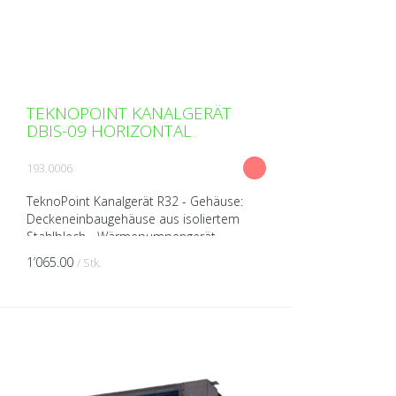
TEKNOPOINT KANALGERÄT
DBIS-09 HORIZONTAL
193.0006
TeknoPoint Kanalgerät R32 - Gehäuse:
Deckeneinbaugehäuse aus isoliertem
Stahlblech - Wärmepumpengerät
(kühlen/heizen) - Ventilator
1’065.00
/ Stk.
(Tangentiallüfter) - Kabel-Fernbedienun...