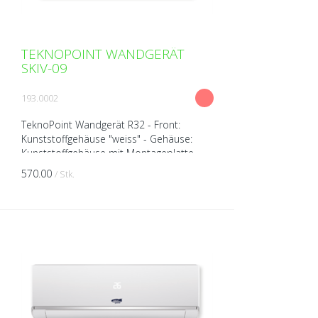
TEKNOPOINT WANDGERÄT
SKIV-09
193.0002
TeknoPoint Wandgerät R32 - Front:
Kunststoffgehäuse "weiss" - Gehäuse:
Kunststoffgehäuse mit Montageplatte -
Wärmepumpengerät (kühlen/heizen) -
570.00
/ Stk.
Leiser Luftstrom 19dB(A) -...