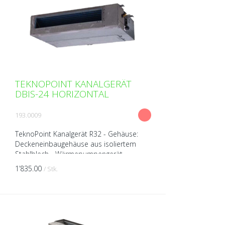
TEKNOPOINT KANALGERÄT
DBIS-24 HORIZONTAL
193.0009
TeknoPoint Kanalgerät R32 - Gehäuse:
Deckeneinbaugehäuse aus isoliertem
Stahlblech - Wärmepumpengerät
(kühlen/heizen) - Ventilator
1’835.00
/ Stk.
(Tangentiallüfter) - Kabel-Fernbedienun...