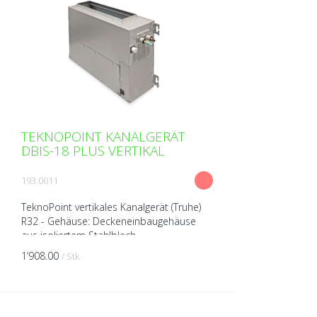
TEKNOPOINT KANALGERÄT
DBIS-18 PLUS VERTIKAL
193.0011
TeknoPoint vertikales Kanalgerät (Truhe)
R32 - Gehäuse: Deckeneinbaugehäuse
aus isoliertem Stahlblech -
Wärmepumpengerät (kühlen/heizen) -
1’908.00
/ Stk.
Ventilator (Tangentiallüfter) -...