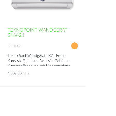
TEKNOPOINT WANDGERÄT
SKIV-24
193.0005
TeknoPoint Wandgerät R32 - Front:
Kunststoffgehäuse "weiss" - Gehäuse:
Kunststoffgehäuse mit Montageplatte -
Wärmepumpengerät (kühlen/heizen) -
1’007.00
/ Stk.
Leiser Luftstrom - Luftdef...