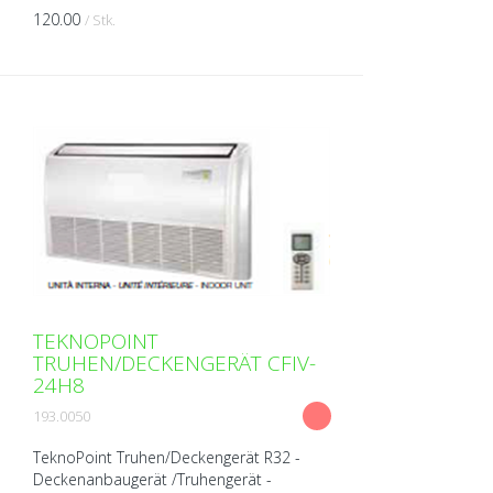
120.00
/ Stk.
TEKNOPOINT
TRUHEN/DECKENGERÄT CFIV-
24H8
193.0050
TeknoPoint Truhen/Deckengerät R32 -
Deckenanbaugerät /Truhengerät -