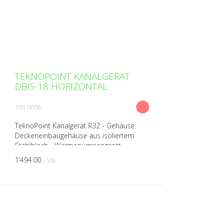
TEKNOPOINT KANALGERÄT
DBIS-18 HORIZONTAL
193.0008
TeknoPoint Kanalgerät R32 - Gehäuse:
Deckeneinbaugehäuse aus isoliertem
Stahlblech - Wärmepumpengerät
(kühlen/heizen) - Ventilator
1’494.00
/ Stk.
(Tangentiallüfter) - Kabel-Fernbedienun...