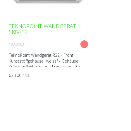
TEKNOPOINT WANDGERÄT
SKIV-12
193.0003
TeknoPoint Wandgerät R32 - Front:
Kunststoffgehäuse "weiss" - Gehäuse:
Kunststoffgehäuse mit Montageplatte -
Wärmepumpengerät (kühlen/heizen) -
620.00
/ Stk.
Leiser Luftstrom - Luftdef...