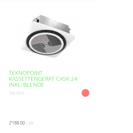
TEKNOPOINT
KASSETTENGERÄT CASK-24
INKL. BLENDE
193.0015
2’188.00
/ Stk.