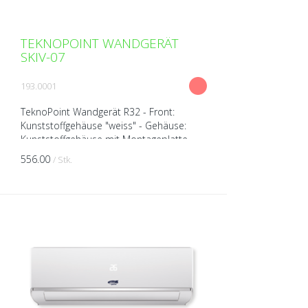
TEKNOPOINT WANDGERÄT
SKIV-07
193.0001
TeknoPoint Wandgerät R32 - Front:
Kunststoffgehäuse "weiss" - Gehäuse:
Kunststoffgehäuse mit Montageplatte -
Wärmepumpengerät (kühlen/heizen) -
556.00
/ Stk.
Leiser Luftstrom 19dB(A) -...