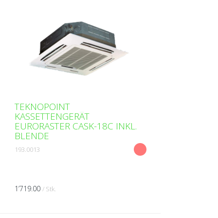
TEKNOPOINT
KASSETTENGERÄT
EURORASTER CASK-18C INKL.
BLENDE
193.0013
1’719.00
/ Stk.