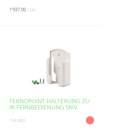
Wärmepumpengerät (kühlen/heizen) -
Ventilator (Tangentiallüfter) - IR-
1’937.00
/ Stk.
Fernbedienung - Lüfterstufen 3 T...
TEKNOPOINT HALTERUNG ZU
IR-FERNBEDIENUNG SKIV
194.0803