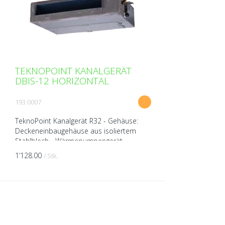
TEKNOPOINT KANALGERÄT
DBIS-12 HORIZONTAL
193.0007
TeknoPoint Kanalgerät R32 - Gehäuse:
Deckeneinbaugehäuse aus isoliertem
Stahlblech - Wärmepumpengerät
(kühlen/heizen) - Ventilator
1’128.00
/ Stk.
(Tangentiallüfter) - Kabel-Fernbedienun...