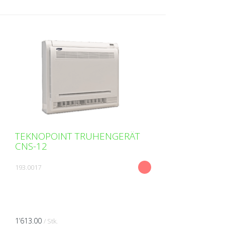
TEKNOPOINT TRUHENGERÄT
CNS-12
193.0017
1’613.00
/ Stk.