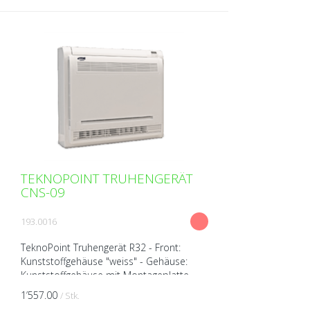
TEKNOPOINT TRUHENGERÄT
CNS-09
193.0016
TeknoPoint Truhengerät R32 - Front:
Kunststoffgehäuse "weiss" - Gehäuse:
Kunststoffgehäuse mit Montageplatte -
Wärmepumpengerät (kühlen/heizen) -
1’557.00
/ Stk.
Luftdeflektoren horizont...