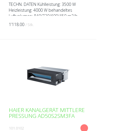
TECHN. DATEN Kühlleistung: 3500 W
Heizleistung: 4000 W behandeltes
Luftvolumen: 840/720/600/450 m3/h
Spannung: 230V über Aussengerät Breite:
1’118.00
/ Stk.
700 mm Höhe: 248 mm Tiefe: 70...
HAIER KANALGERÄT MITTLERE
PRESSUNG AD50S2SM3FA
101.0102