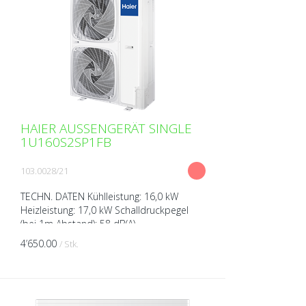
HAIER AUSSENGERÄT SINGLE
1U160S2SP1FB
103.0028/21
TECHN. DATEN Kühlleistung: 16,0 kW
Heizleistung: 17,0 kW Schalldruckpegel
(bei 1m Abstand): 58 dB(A)
Schallleistungspegel (bei 1m Abstand): 72
4’650.00
/ Stk.
dB(A) Spannung: 380-415 V A...