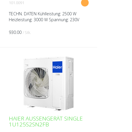
101.0091
TECHN. DATEN Kühlleistung: 2500 W
Heizleistung: 3000 W Spannung: 230V
über Aussengerät Breite: 850 mm Höhe:
185 mm Tiefe: 420 mm Gewicht: 16 kg
930.00
/ Stk.
Schalldruckpegel ( bei 1m ...
HAIER AUSSENGERÄT SINGLE
1U125S2SN2FB