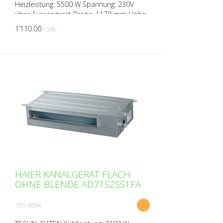
Heizleistung: 5500 W Spannung: 230V
über Aussengerät Breite: 1170 mm Höhe:
185 mm Tiefe: 420 mm Gewicht: 22 kg
1’110.00
/ Stk.
Schalldruckpegel ( bei 1m...
HAIER KANALGERÄT FLACH
OHNE BLENDE AD71S2SS1FA
101.0094