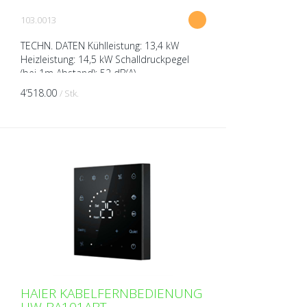
103.0013
TECHN. DATEN Kühlleistung: 13,4 kW
Heizleistung: 14,5 kW Schalldruckpegel
(bei 1m Abstand): 52 dB(A)
Schallleistungspegel (bei 1m Abstand): 70
4’518.00
/ Stk.
dB(A) Spannung: 380-415 V A...
HAIER KABELFERNBEDIENUNG