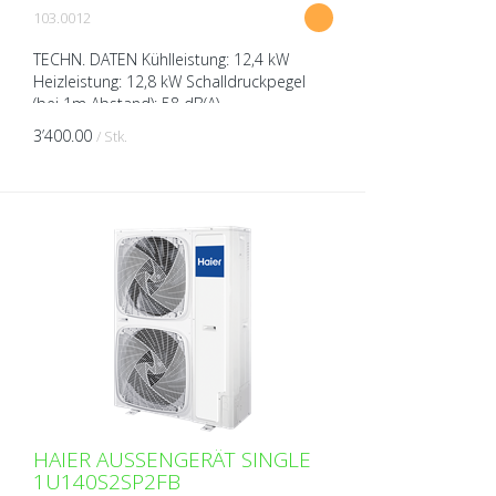
103.0012
TECHN. DATEN Kühlleistung: 12,4 kW
Heizleistung: 12,8 kW Schalldruckpegel
(bei 1m Abstand): 58 dB(A)
Schallleistungspegel (bei 1m Abstand): 72
3’400.00
/ Stk.
dB(A) Spannung: 380-415 V A...
HAIER AUSSENGERÄT SINGLE
1U140S2SP2FB