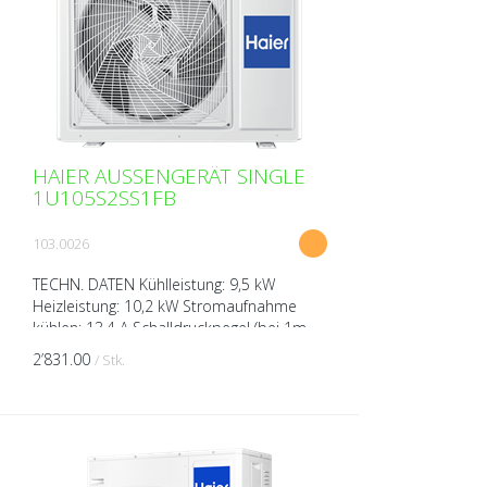
HAIER AUSSENGERÄT SINGLE
1U105S2SS1FB
103.0026
TECHN. DATEN Kühlleistung: 9,5 kW
Heizleistung: 10,2 kW Stromaufnahme
kühlen: 13,4 A Schalldruckpegel (bei 1m
Abstand): 53 dB(A) Schallleistungspegel
2’831.00
/ Stk.
(bei 1m Abstand): 66...