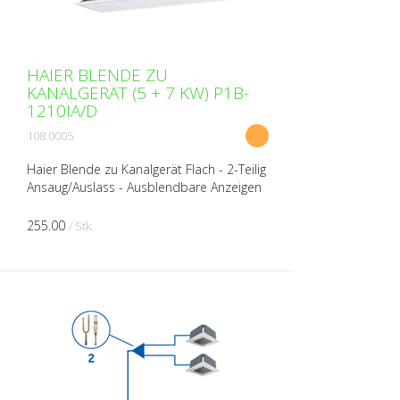
HAIER BLENDE ZU
KANALGERÄT (5 + 7 KW) P1B-
1210IA/D
108.0005
Haier Blende zu Kanalgerät Flach - 2-Teilig
Ansaug/Auslass - Ausblendbare Anzeigen
- 3D Luftauslass - Lamellen
horizontal/vertikal elektrisch verstellbar -
255.00
/ Stk.
IR-Empfänger e...