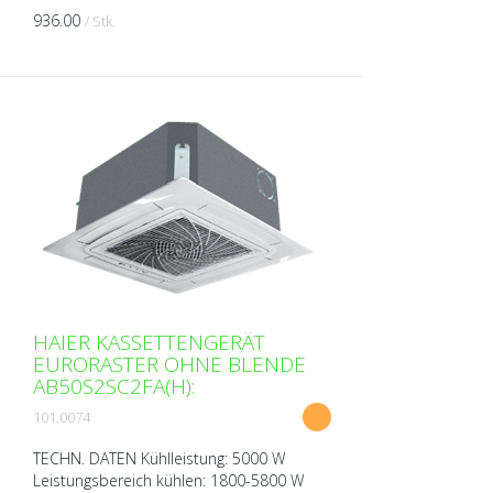
heizen: 1000-4800 W Spannung: 230V
936.00
/ Stk.
über Aussengerät Abmessunge...
HAIER KASSETTENGERÄT
EURORASTER OHNE BLENDE
AB50S2SC2FA(H):
101.0074
TECHN. DATEN Kühlleistung: 5000 W
Leistungsbereich kühlen: 1800-5800 W