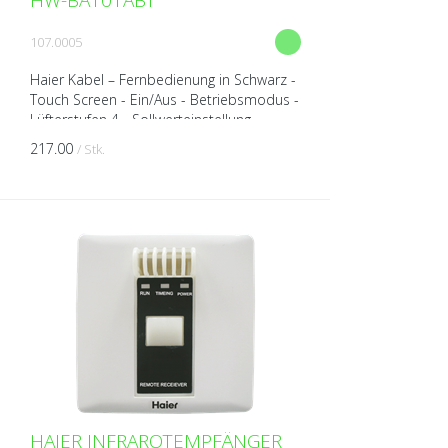
HW-BA101ABT
107.0005
Haier Kabel – Fernbedienung in Schwarz -
Touch Screen - Ein/Aus - Betriebsmodus -
Lüfterstufen 4 - Sollwerteinstellung -
Geringe Masse: 86 x 86 x 12 mm -
217.00
/ Stk.
Empfänger für In...
HAIER INFRAROTEMPFÄNGER