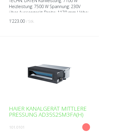
TECHN. DATEN Kühlleistung: 7100 W
Heizleistung: 7500 W Spannung: 230V
über Aussengerät Breite: 1170 mm Höhe:
185 mm Tiefe: 420 mm Gewicht: 24 kg
1’223.00
/ Stk.
Schalldruckpegel ( bei 1m...
HAIER KANALGERÄT MITTLERE
PRESSUNG AD35S2SM3FA(H)
101.0101