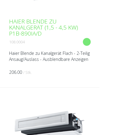
HAIER BLENDE ZU
KANALGERÄT (1,5 - 4,5 KW)
P1B-890IA/D
108.0004
Haier Blende zu Kanalgerät Flach - 2-Teilig
Ansaug/Auslass - Ausblendbare Anzeigen
- 3D Luftauslass - Lamellen
horizontal/vertikal elektrisch verstellbar -
206.00
/ Stk.
IR-Empfänger e...