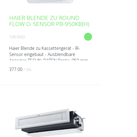
HAIER BLENDE ZU ROUND
FLOW O. SENSOR PB-950KB(H)
108.0002
Haier Blende zu Kassettengerät - IR-
Sensor eingebaut - Ausblendbare
Anzeigen TECHN. DATEN Breite: 950 mm
Höhe: 50mm Tiefe: 950 mm Gewicht: 6,5
377.00
/ Stk.
kg