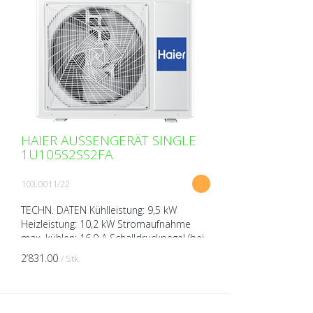
HAIER AUSSENGERÄT SINGLE
1U105S2SS2FA
103.0011/22
TECHN. DATEN Kühlleistung: 9,5 kW
Heizleistung: 10,2 kW Stromaufnahme
max. kühlen: 16,0 A Schalldruckpegel (bei
1m Abstand): 53 dB(A)
2’831.00
/ Stk.
Schallleistungspegel (bei 1m Abstand...