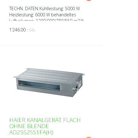
TECHN. DATEN Kühlleistung: 5000 W
Heizleistung: 6000 W behandeltes
Luftvolumen: 1200/900/780/550 m3/h
Spannung: 230V über Aussengerät Breite:
1’246.00
/ Stk.
1100 mm Höhe: 248 mm Tiefe: ...
HAIER KANALGERÄT FLACH
OHNE BLENDE
AD25S2SS1FA(H)