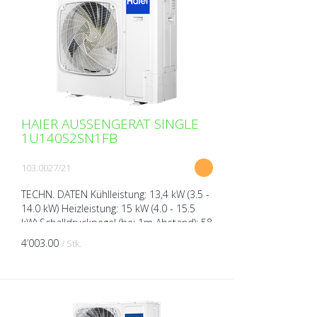
HAIER AUSSENGERÄT SINGLE
1U140S2SN1FB
103.0027/21
TECHN. DATEN Kühlleistung: 13,4 kW (3.5 -
14.0 kW) Heizleistung: 15 kW (4.0 - 15.5
kW) Schalldruckpegel (bei 1m Abstand): 58
dB(A) Schallleistungspegel (bei 1m
4’003.00
/ Stk.
Abstand): ...