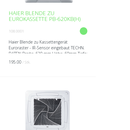
HAIER BLENDE ZU
EUROKASSETTE PB-620KB(H)
108.0001
Haier Blende zu Kassettengerät
Euroraster - IR-Sensor eingebaut TECHN.
DATEN Breite: 620 mm Höhe: 60mm Tiefe:
620 mm Gewicht: 2,8 kg
195.00
/ Stk.