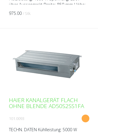
über Aussengerät Breite: 850 mm Höhe:
185 mm Tiefe: 420 mm Gewicht: 16 kg
975.00
/ Stk.
Schalldruckpegel ( bei 1m ...
HAIER KANALGERÄT FLACH
OHNE BLENDE AD50S2SS1FA
101.0093
TECHN. DATEN Kühlleistung: 5000 W