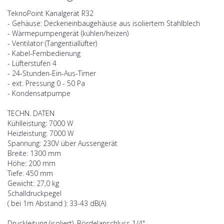
TeknoPoint Kanalgerät R32
- Gehäuse: Deckeneinbaugehäuse aus isoliertem Stahlblech
- Wärmepumpengerät (kühlen/heizen)
- Ventilator (Tangentiallüfter)
- Kabel-Fernbedienung
- Lüfterstufen 4
- 24-Stunden-Ein-Aus-Timer
- ext. Pressung 0 - 50 Pa
- Kondensatpumpe
TECHN. DATEN
Kühlleistung: 7000 W
Heizleistung: 7000 W
Spannung: 230V über Aussengerät
Breite: 1300 mm
Höhe: 200 mm
Tiefe: 450 mm
Gewicht: 27,0 kg
Schalldruckpegel
( bei 1m Abstand ): 33-43 dB(A)
Druckleitung (isoliert), Bördelanschluss 1/4"