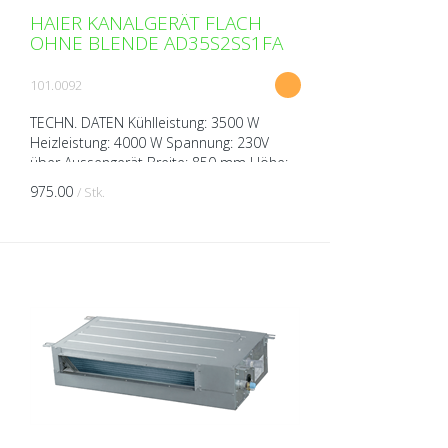
HAIER KANALGERÄT FLACH
OHNE BLENDE AD35S2SS1FA
101.0092
TECHN. DATEN Kühlleistung: 3500 W
Heizleistung: 4000 W Spannung: 230V
über Aussengerät Breite: 850 mm Höhe:
185 mm Tiefe: 420 mm Gewicht: 16 kg
975.00
/ Stk.
Schalldruckpegel ( bei 1m ...