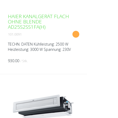
HAIER KANALGERÄT FLACH
OHNE BLENDE
AD25S2SS1FA(H)
101.0091
TECHN. DATEN Kühlleistung: 2500 W
Heizleistung: 3000 W Spannung: 230V
über Aussengerät Breite: 850 mm Höhe:
185 mm Tiefe: 420 mm Gewicht: 16 kg
930.00
/ Stk.
Schalldruckpegel ( bei 1m ...