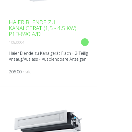
HAIER BLENDE ZU
KANALGERÄT (1,5 - 4,5 KW)
P1B-890IA/D
108.0004
Haier Blende zu Kanalgerät Flach - 2-Teilig
Ansaug/Auslass - Ausblendbare Anzeigen
- 3D Luftauslass - Lamellen
horizontal/vertikal elektrisch verstellbar -
206.00
/ Stk.
IR-Empfänger e...