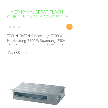
HAIER KANALGERÄT FLACH
OHNE BLENDE AD71S2SS1FA
101.0094
TECHN. DATEN Kühlleistung: 7100 W
Heizleistung: 7500 W Spannung: 230V
über Aussengerät Breite: 1170 mm Höhe:
185 mm Tiefe: 420 mm Gewicht: 24 kg
1’223.00
/ Stk.
Schalldruckpegel ( bei 1m...