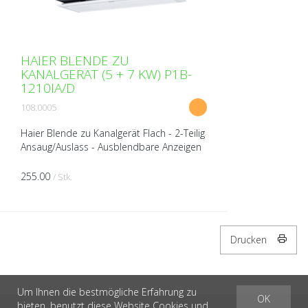
HAIER BLENDE ZU
KANALGERÄT (5 + 7 KW) P1B-
1210IA/D
108.0005
Haier Blende zu Kanalgerät Flach - 2-Teilig
Ansaug/Auslass - Ausblendbare Anzeigen
- 3D Luftauslass - Lamellen
horizontal/vertikal elektrisch verstellbar -
255.00
/ Stk.
IR-Empfänger e...
Drucken
Um Ihnen die bestmögliche Erfahrung zu
OK
bieten, benutzt diese Website Cookies und