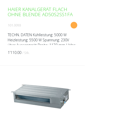
HAIER KANALGERÄT FLACH
OHNE BLENDE AD50S2SS1FA
101.0093
TECHN. DATEN Kühlleistung: 5000 W
Heizleistung: 5500 W Spannung: 230V
über Aussengerät Breite: 1170 mm Höhe:
185 mm Tiefe: 420 mm Gewicht: 22 kg
1’110.00
/ Stk.
Schalldruckpegel ( bei 1m...