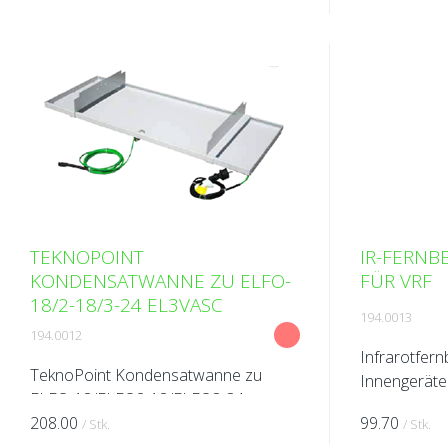
TEKNOPOINT
IR-FERNB
KONDENSATWANNE ZU ELFO-
FÜR VRF
18/2-18/3-24 EL3VASC
194.0013
194.0012
Infrarotfer
TeknoPoint Kondensatwanne zu
Innengeräte
ELFO-18/ELFO2-18/ELFO3-34
208.00
99.70
/ Stk.
/ Stk.