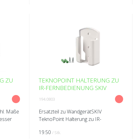
G ZU
TEKNOPOINT HALTERUNG ZU
IR-FERNBEDIENUNG SKIV
194.0803
hl. Maße
Ersatzteil zu WandgerätSKIV
esser
TeknoPoint Halterung zu IR-
en Ø 200
Fernbedienung
19.50
/ Stk.
Ø 300