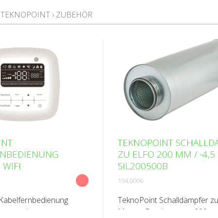
 TEKNOPOINT
›
ZUBEHÖR
INT
TEKNOPOINT SCHALLD
RNBEDIENUNG
ZU ELFO 200 MM / -4,5
 WIFI
SIL200500B
194.0006
Kabelfernbedienung
TeknoPoint Schalldämpfer z
ttengerät
Masse: Durchmesser 200 m