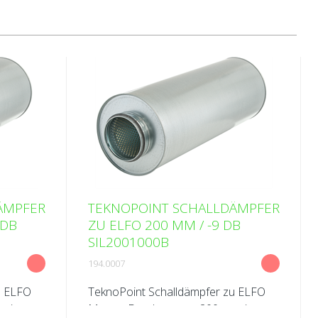
ÄMPFER
TEKNOPOINT SCHALLDÄMPFER
 DB
ZU ELFO 200 MM / -9 DB
SIL2001000B
194.0007
u ELFO
TeknoPoint Schalldämpfer zu ELFO
m /
Masse: Durchmesser 200 mm /