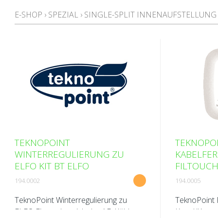
E-SHOP
›
SPEZIAL
›
SINGLE-SPLIT INNENAUFSTELLUNG
TEKNOPOINT
TEKNOPO
WINTERREGULIERUNG ZU
KABELFE
ELFO KIT BT ELFO
FILTOUCH
194.0002
194.0005
TeknoPoint Winterregulierung zu
TeknoPoint 
ELFO Einsatzbereich der AE: Kühlen
Kanal/Kasse