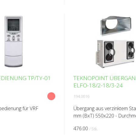
EDIENUNG TP/TY-01
TEKNOPOINT ÜBERGAN
ELFO-18/2-18/3-24
194.0016
nbedienung für VRF
Übergang aus verzinktem Sta
mm (BxT) 550x220 - Durchm
300 mm Kombiniert die beid
476.00
/ Stk.
Auslässe zu einem einzigen 