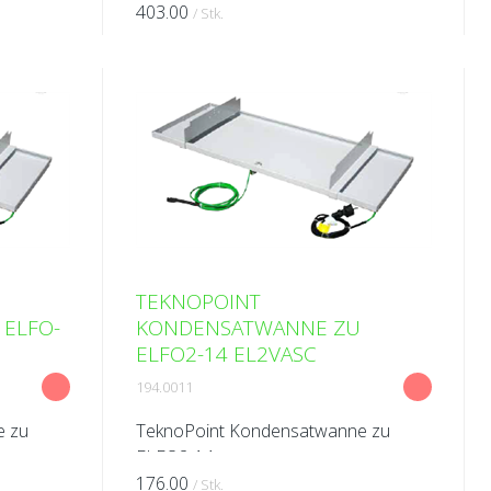
5 dB(A)
Länge 1000 mm Reduktion: 9 dB(A)
403.00
/ Stk.
TEKNOPOINT
ELFO-
KONDENSATWANNE ZU
ELFO2-14 EL2VASC
194.0011
e zu
TeknoPoint Kondensatwanne zu
ELFO2-14
176.00
/ Stk.