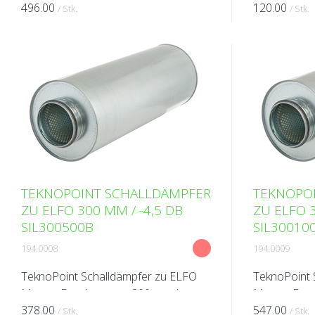
-15 - 55°C / Heizen -20 - 30°C Ab
496.00
120.00
/ Stk.
/ Stk.
Werk eingebaut.
TEKNOPOINT SCHALLDÄMPFER
TEKNOPO
ZU ELFO 300 MM / -4,5 DB
ZU ELFO 3
SIL300500B
SIL30010
194.0008
194.0009
TeknoPoint Schalldämpfer zu ELFO
TeknoPoint 
Masse: Durchmesser 300 mm /
Masse: Dur
Länge 500 mm Reduktion: 4,5 dB(A)
378.00
Länge 1000 
547.00
/ Stk.
/ Stk.