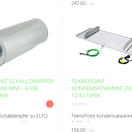
Länge 500 mm Reduktion: 4,
247.00
/ Stk.
INT SCHALLDÄMPFER
TEKNOPOINT
00 MM / -9 DB
KONDENSATWANNE ZU 
00B
12 EL1VASC
194.0010
Schalldämpfer zu ELFO
TeknoPoint Kondensatwann
chmesser 300 mm /
ELFO-12
mm Reduktion: 9 dB(A)
156.00
/ Stk.