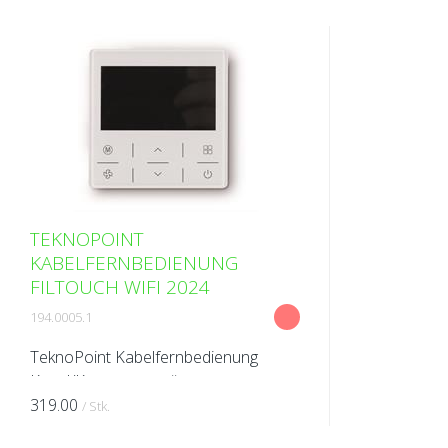
TEKNOPOINT
KABELFERNBEDIENUNG
FILTOUCH WIFI 2024
194.0005.1
TeknoPoint Kabelfernbedienung
Kanal/Kassettengerät
319.00
/ Stk.