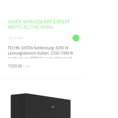
HAIER WANDGERÄT EXPERT
WEISS AS71XCAHRA
101.01441
TECHN. DATEN Kühlleistung: 6200 W
Leistungsbereich Kühlen: 2200-7000 W
Heizleistung: 6800 W Leistungsbereich
Heizen: 2400-7800 W Spannung: 230V
1’020.00
/ Stk.
über Aussengerät Breite: 8...