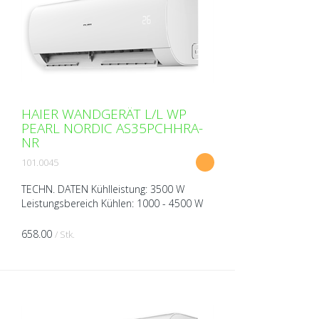
HAIER WANDGERÄT L/L WP
PEARL NORDIC AS35PCHHRA-
NR
101.0045
TECHN. DATEN Kühlleistung: 3500 W
Leistungsbereich Kühlen: 1000 - 4500 W
Heizleistung: 4200 W Leistungsbereich
Heizen: 1000 - 7400 W Spannung: 230V
658.00
/ Stk.
über Aussengerät Breit...