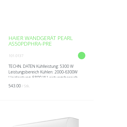
HAIER WANDGERÄT PEARL
AS50PDPHRA-PRE
101.0137
TECHN. DATEN Kühlleistung: 5300 W
Leistungsbereich Kühlen: 2000-6300W
Heizleistung: 5800 W Leistungsbereich
Heizen: 1350-6800W Spannung: 230V
543.00
/ Stk.
über Aussengerät Breite: 975...