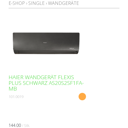
E-SHOP
›
SINGLE
›
WANDGERÄTE
HAIER WANDGERÄT FLEXIS
PLUS SCHWARZ AS20S2SF1FA-
MB
101.0019
144.00
/ Stk.