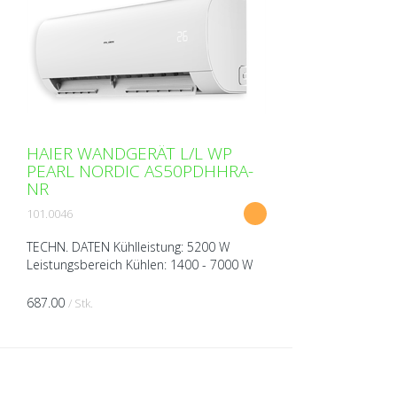
HAIER WANDGERÄT L/L WP
PEARL NORDIC AS50PDHHRA-
NR
101.0046
TECHN. DATEN Kühlleistung: 5200 W
Leistungsbereich Kühlen: 1400 - 7000 W
Heizleistung: 6000 W Leistungsbereich
Heizen: 1500 - 8300 W Spannung: 230V
687.00
/ Stk.
über Aussengerät Breit...