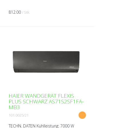
812.00
/ Stk.
HAIER WANDGERÄT FLEXIS
PLUS SCHWARZ AS71S2SF1FA-
MB3
101.0025/21
TECHN. DATEN Kühlleistung: 7000 W