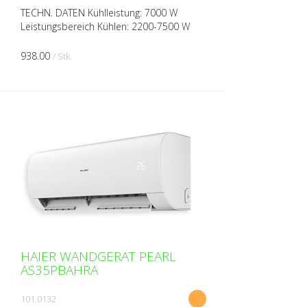
TECHN. DATEN Kühlleistung: 7000 W
Leistungsbereich Kühlen: 2200-7500 W
Heizleistung: 8000 W Leistungsbereich
Heizen: 2400-8500 W Spannung: 230V
938.00
/ Stk.
über Aussengerät Breite: 1...
HAIER WANDGERÄT PEARL
AS35PBAHRA
101.0132