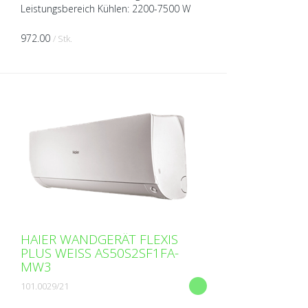
Leistungsbereich Kühlen: 2200-7500 W
Heizleistung: 8000 W Leistungsbereich
Heizen: 2400-8500 W Spannung: 230V
972.00
/ Stk.
über Aussengerät Breite: 1...
HAIER WANDGERÄT FLEXIS
PLUS WEISS AS50S2SF1FA-
MW3
101.0029/21