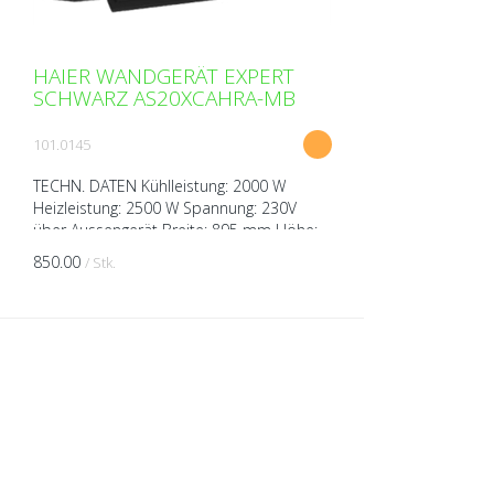
HAIER WANDGERÄT EXPERT
SCHWARZ AS20XCAHRA-MB
101.0145
TECHN. DATEN Kühlleistung: 2000 W
Heizleistung: 2500 W Spannung: 230V
über Aussengerät Breite: 895 mm Höhe:
313mm Tiefe: 236 mm Gewicht: 11.3 kg
850.00
/ Stk.
Schalldruckpegel ( bei 1m...