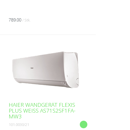
789.00
/ Stk.
HAIER WANDGERÄT FLEXIS
PLUS WEISS AS71S2SF1FA-
MW3
101.0030/21