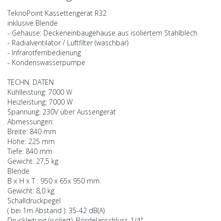
TeknoPoint Kassettengerät R32
inklusive Blende
- Gehäuse: Deckeneinbaugehäuse aus isoliertem Stahlblech
- Radialventilator / Luftfilter (waschbar)
- Infrarotfernbedienung
- Kondenswasserpumpe
TECHN. DATEN
Kühlleistung: 7000 W
Heizleistung: 7000 W
Spannung: 230V über Aussengerät
Abmessungen:
Breite: 840 mm
Höhe: 225 mm
Tiefe: 840 mm
Gewicht: 27,5 kg
Blende
B x H x T : 950 x 65x 950 mm
Gewicht: 8,0 kg
Schalldruckpegel
( bei 1m Abstand ): 35-42 dB(A)
Druckleitung (isoliert), Bördelanschluss 1/4"