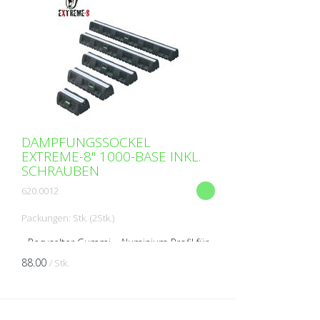
DÄMPFUNGSSOCKEL
EXTREME-8" 1000-BASE INKL.
SCHRAUBEN
620.0012
Packungen: Stk. (2Stk.)
- Recycelter Gummi - Aluminium Profil für
M8 Schrauben - Schrauben und Muttern
88.00
/ Stk.
inklusive - Mit Wasserwaagenblase Breite:
1000 mm Tiefe: 140 mm Höhe: 95 mm
Max. Belastung:...