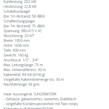
Kühlleistung: 20,5 kW
Heizleistung: 22,8 kW
Schalldruckpegel
(bei 1m Abstand): 58 dB(A)
Schallleistungspegel
(bei 1m Abstand): 75 dB(A)
Spannung: 380-415 V AC
Absicherung: 20 A/T
Breite: 1050 mm
Höhe: 1636 mm
Tiefe: 400 mm
Gewicht: 160 kg
Anschlüsse: 1/2" - 3/4"
Max. Leitungslänge: 75 m
Max. Höhendifferenz: 30 m
Kältemittel: R410A (6100 g)
Vorgefüllte Kältemittelmenge bis: 30 m
Nachfüllmenge: 45 g/m
Haier Aussengerät 1UH200W1ERK
- Gehäuse: galvanisiertes, lackiertes Stahlblech
- vorgefüllte Kondensatoreinheit mit Twin rotary
Kompressor (Kältemittel R410A)