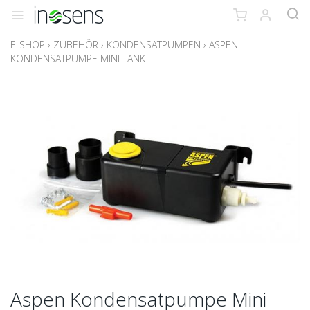
E-SHOP
›
ZUBEHÖR
›
KONDENSATPUMPEN
›
ASPEN
KONDENSATPUMPE MINI TANK
Aspen Kondensatpumpe Mini