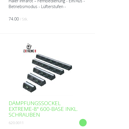
Haier Infrarot – Fernbedienung - Ein/Aus -
Betriebsmodus - Lüfterstufen -
Sollwerteinstellung - Swing - 24h Timer -
Leiser Betriebsmodus - Turbo, leise
74.00
/ Stk.
Funktion - Einzell...
DÄMPFUNGSSOCKEL
EXTREME-8" 600-BASE INKL.
SCHRAUBEN
620.0011