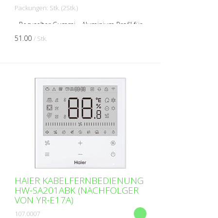
Packungen: Stk. (2Stk.)
- Recycelter Gummi - Aluminium Profil für
M8 Schrauben - Schrauben und Muttern
51.00
/ Stk.
inklusive - Mit Wasserwaagenblase Breite:
600 mm Tiefe: 140 mm Höhe: 95 mm
Max. Belastung: ...
HAIER KABELFERNBEDIENUNG
HW-SA201ABK (NACHFOLGER
VON YR-E17A)
107.0007