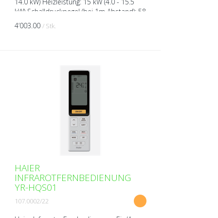
14.0 kW) Heizleistung: 15 kW (4.0 - 15.5
kW) Schalldruckpegel (bei 1m Abstand): 58
dB(A) Schallleistungspegel (bei 1m
4’003.00
/ Stk.
Abstand): ...
HAIER
INFRAROTFERNBEDIENUNG
YR-HQS01
107.0002/22