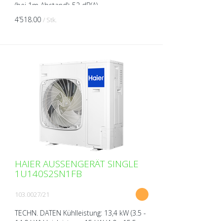
(bei 1m Abstand): 52 dB(A)
Schallleistungspegel (bei 1m Abstand): 70
4’518.00
/ Stk.
dB(A) Spannung: 380-415 V A...
HAIER AUSSENGERÄT SINGLE
1U140S2SN1FB
103.0027/21
TECHN. DATEN Kühlleistung: 13,4 kW (3.5 -