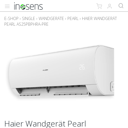
E-SHOP
›
SINGLE
›
WANDGERÄTE
›
PEARL
›
HAIER WANDGERÄT
PEARL AS25PBPHRA-PRE
Haier Wandgerät Pearl