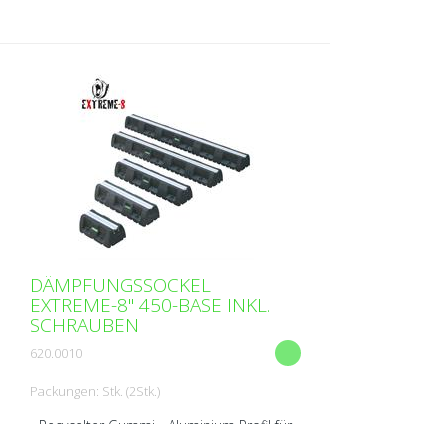
DÄMPFUNGSSOCKEL
EXTREME-8" 450-BASE INKL.
SCHRAUBEN
620.0010
Packungen: Stk. (2Stk.)
- Recycelter Gummi - Aluminium Profil für
M8 Schrauben - Schrauben und Muttern