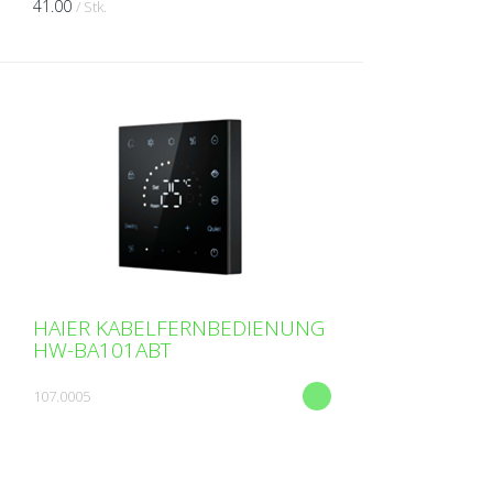
41.00
/ Stk.
inklusive - Mit Wasserwaagenblase Breite:
450 mm Tiefe: 140 mm Höhe: 95 mm
Max. Belastung: ...
HAIER KABELFERNBEDIENUNG
HW-BA101ABT
107.0005