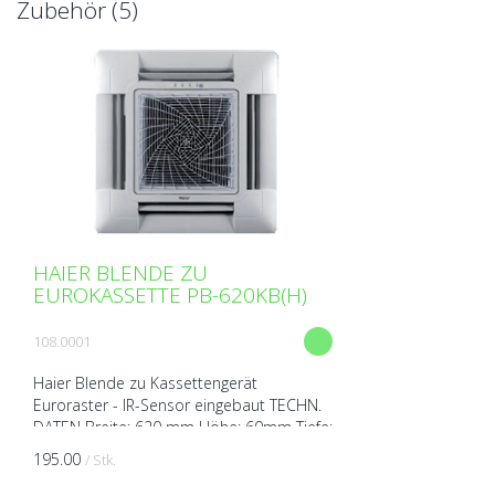
Zubehör (5)
HAIER BLENDE ZU
EUROKASSETTE PB-620KB(H)
108.0001
Haier Blende zu Kassettengerät
Euroraster - IR-Sensor eingebaut TECHN.
DATEN Breite: 620 mm Höhe: 60mm Tiefe:
620 mm Gewicht: 2,8 kg
195.00
/ Stk.