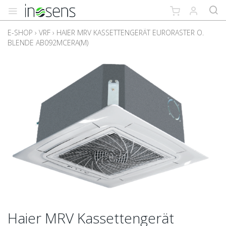
E-SHOP
›
VRF
›
HAIER MRV KASSETTENGERÄT EURORASTER O.
BLENDE AB092MCERA(M)
Haier MRV Kassettengerät