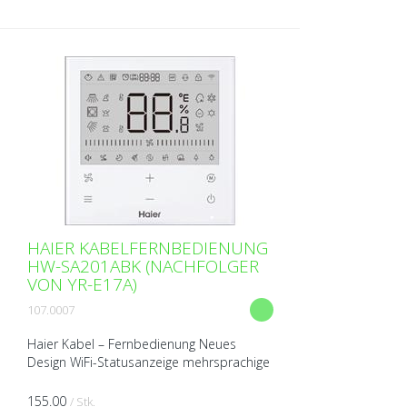
HAIER KABELFERNBEDIENUNG
HW-SA201ABK (NACHFOLGER
VON YR-E17A)
107.0007
Haier Kabel – Fernbedienung Neues
Design WiFi-Statusanzeige mehrsprachige
Schnittstelle (Englisch, Französisch,
Deutsch, Spanisch, Italienisch,
155.00
/ Stk.