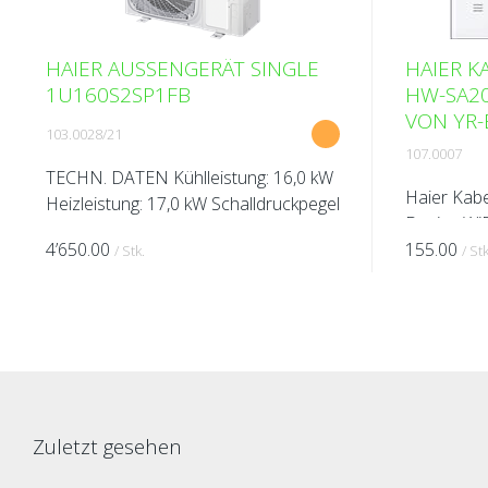
HAIER AUSSENGERÄT SINGLE
HAIER 
1U160S2SP1FB
HW-SA2
VON YR-
103.0028/21
107.0007
TECHN. DATEN Kühlleistung: 16,0 kW
Haier Kab
Heizleistung: 17,0 kW Schalldruckpegel
Design WiF
(bei 1m Abstand): 58 dB(A)
4’650.00
mehrsprach
155.00
/ Stk.
/ Stk
Schallleistungspegel (bei 1m Abstand):
Französisc
72 dB(A) Spannung: 380-415 V A...
Italienisch
Zuletzt gesehen