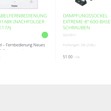
KABELFERNBEDIENUNG
DÄMPFUNGSSOCKEL
01ABK (NACHFOLGER
EXTREME-8" 600-BASE 
E17A)
SCHRAUBEN
620.0011
el – Fernbedienung Neues
Packungen: Stk. (2Stk.)
i-Statusanzeige
ige Schnittstelle (Englisch,
51.00
.
/ Stk.
h, Deutsch, Spanisch,
, Portugiesisch, Polnisch, N...