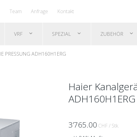
n
Team
Anfrage
Kontakt
VRF
SPEZIAL
ZUBEHÖR
HE PRESSUNG ADH160H1ERG
Haier Kanalger
ADH160H1ERG
3’765.00
CHF
/ Stk.