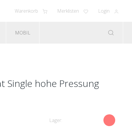
Warenkorb
Merklisten
Login
MOBIL
ät Single hohe Pressung
Lager: