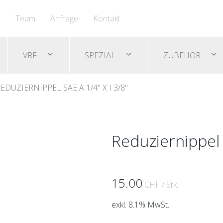
n
Team
Anfrage
Kontakt
VRF
SPEZIAL
ZUBEHÖR
EDUZIERNIPPEL SAE A 1/4" X I 3/8"
Reduziernippel S
15.00
CHF
/ Stk.
exkl. 8.1% MwSt.