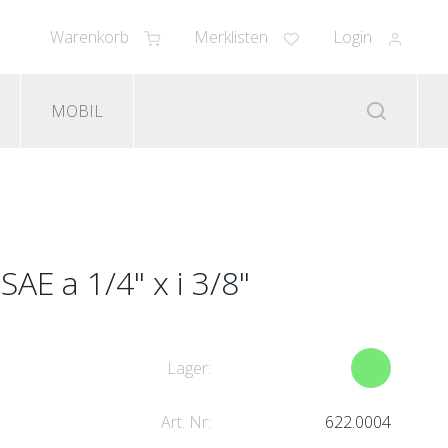
Warenkorb
Merklisten
Login
MOBIL
AE a 1/4" x i 3/8"
Lager:
Art. Nr:
622.0004