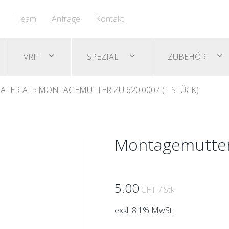
n
Team
Anfrage
Kontakt
VRF
SPEZIAL
ZUBEHÖR
ATERIAL
›
MONTAGEMUTTER ZU 620.0007 (1 STÜCK)
Montagemutter 
5.00
CHF
/ Stk.
exkl. 8.1% MwSt.