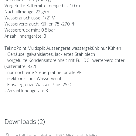
Vorgefüllte Kältemittelmenge bis: 10 m
Nachfüllmenge: 22 g/m
Wasseranschlüsse: 1/2" M
Wasserverbrauch: Kühlen 75 -270 l/h
Wasserdruck min.: 0,8 bar
Anzahl Innengeräte: 3
TeknoPoint Multisplit Aussengerät wassergekühlt nur Kühlen
- Gehäuse: galvanisiertes, lackiertes Stahlblech
- vorgefüllte Kondensatoreinheit mit Full DC Inverterverdichter
(Kältemittel R32)
- nur noch eine Steuerplatine für alle AE
- elektronisches Wasserventil
- Einsatzgrenze Wasser: 7 bis 25°C
- Anzahl Innengeräte 3
Downloads (2)
Installationsanleitung IDRA NEXT.pdf (6 MB)