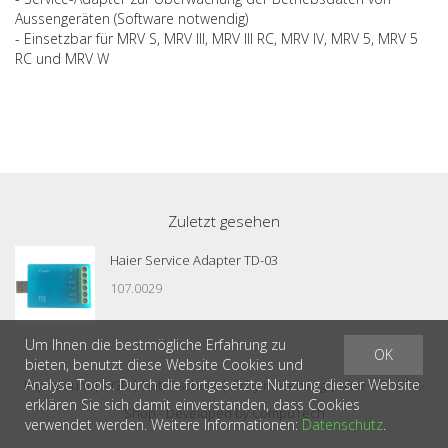
Aussengeräten (Software notwendig)
- Einsetzbar für MRV S, MRV III, MRV III RC, MRV IV, MRV 5, MRV 5
RC und MRV W
Zuletzt gesehen
Haier Service Adapter TD-03
107.0029
Um Ihnen die bestmögliche Erfahrung zu
OK
bieten, benutzt diese Website Cookies und
Analyse Tools. Durch die fortgesetzte Nutzung dieser Website
®
Impressum
|
AGB
|
Datenschutz
| © by
inosens ag
|
blue office
E-
erklären Sie sich damit einverstanden, dass Cookies
Shop - Developed by
CompuTech
verwendet werden. Weitere Informationen:
Datenschutz
.