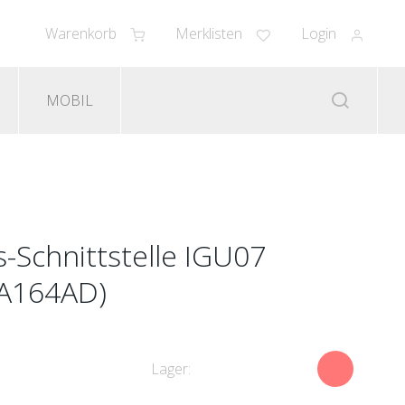
Warenkorb
Merklisten
Login
MOBIL
-Schnittstelle IGU07
MA164AD)
Lager: