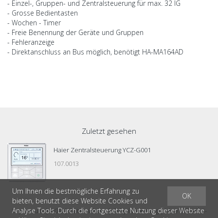
- Einzel-, Gruppen- und Zentralsteuerung für max. 32 IG
- Grosse Bedientasten
- Wochen - Timer
- Freie Benennung der Geräte und Gruppen
- Fehleranzeige
- Direktanschluss an Bus möglich, benötigt HA-MA164AD
Zuletzt gesehen
Haier Zentralsteuerung YCZ-G001
107.0013
Um Ihnen die bestmögliche Erfahrung zu
OK
bieten, benutzt diese Website Cookies und
Analyse Tools. Durch die fortgesetzte Nutzung dieser Website
®
Impressum
|
AGB
|
Datenschutz
| © by
inosens ag
|
blue office
E-