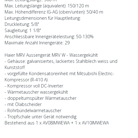
Max. Leitungslänge (äquivalent): 150/120 m
Max. Höhendifferenz IG-AG (oben/unten): 50/40 m
Leitungsdimensionen für Hauptleitung:
Druckleitung: 5/8"
Saugleitung: 1 1/8"
Anschliessbare Innengeräteleistung: 50-130%
Maximale Anzahl Innengeräte: 29
Haier MRV Aussengerät MRV W - Wassergekühlt
- Gehäuse: galvanisiertes, lackiertes Stahlblech weiss und
Kunststoff
- vorgefüllte Kondensatoreinheit mit Mitsubishi Electric-
Kompressor (R-410 A)
- Kompressor voll DC-Inverter
- Wärmetauscher wassergekühlt
- doppeltumspülter Wärmetauscher
- mit Ölabscheider
- Rohrbündelwärmetauscher
- Tropfschale unter Gerät notwendig
Bestehend aus 1 x AV08IMWEWA + 1 x AV10IMWEWA