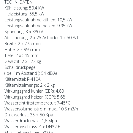
TECHN. DATEN
Kühlleistung: 50,4 kW
Heizleistung: 55,5 kW
Leistungsaufnahme kühlen: 10,5 kW
Leistungsaufnahme heizen: 9,95 kW
Spannung: 3 x 380 V
Absicherung: 2 x 25 A/T oder 1 x 50 A/T
Breite: 2 x 775 mm
Höhe: 2 x 995 mm
Tiefe: 2 x 545 mm
Gewicht: 2 x 172 kg
Schalldruckpegel
( bei 1m Abstand ): 54 dB(A)
Kältemittel: R-410A
Kältemittelmenge: 2 x 2 kg
Wirkungsgrad kühlen (EER): 4,80
Wirkungsgrad heizen (COP): 5,68
Wassereintrittstemperatur: 7-45°C
Wasservolumenstrom max.: 10,8 m3/h
Druckverlust: 35 + 50 Kpa
Wasserdruck max.: 1,6 Mpa
Wasseranschluss: 4 x DN32 F
Max. Leitungslänge: 300 m