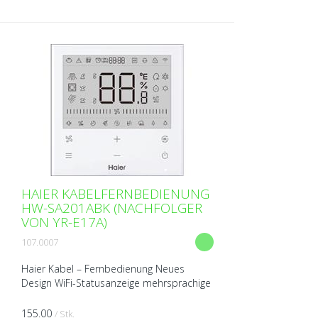
HAIER KABELFERNBEDIENUNG
HW-SA201ABK (NACHFOLGER
VON YR-E17A)
107.0007
Haier Kabel – Fernbedienung Neues
Design WiFi-Statusanzeige mehrsprachige
Schnittstelle (Englisch, Französisch,
Deutsch, Spanisch, Italienisch,
155.00
/ Stk.