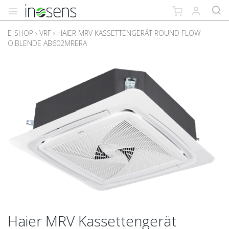
E-SHOP
›
VRF
›
HAIER MRV KASSETTENGERÄT ROUND FLOW
O.BLENDE AB602MRERA
Haier MRV Kassettengerät