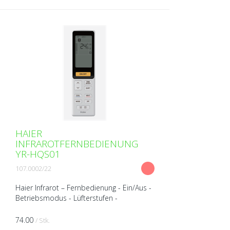
HAIER
INFRAROTFERNBEDIENUNG
YR-HQS01
107.0002/22
Haier Infrarot – Fernbedienung - Ein/Aus -
Betriebsmodus - Lüfterstufen -
Sollwerteinstellung - Swing - 24h Timer -
Leiser Betriebsmodus - Turbo, leise
74.00
/ Stk.
Funktion - Einzell...