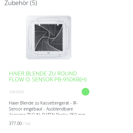
Zubehör (5)
HAIER BLENDE ZU ROUND
FLOW O. SENSOR PB-950KB(H)
108.0002
Haier Blende zu Kassettengerät - IR-
Sensor eingebaut - Ausblendbare
Anzeigen TECHN. DATEN Breite: 950 mm
Höhe: 50mm Tiefe: 950 mm Gewicht: 6,5
377.00
/ Stk.
kg