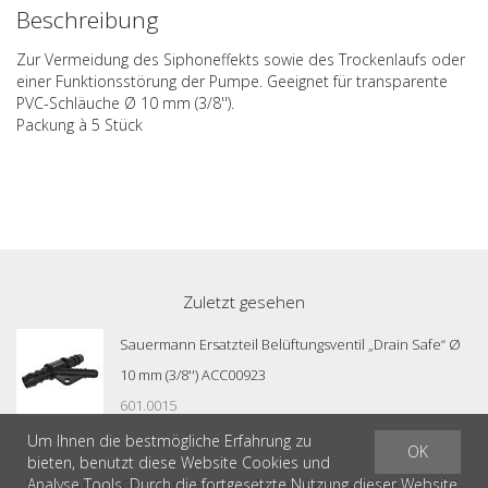
Beschreibung
Zur Vermeidung des Siphoneffekts sowie des Trockenlaufs oder
einer Funktionsstörung der Pumpe. Geeignet für transparente
PVC-Schläuche Ø 10 mm (3/8'').
Packung à 5 Stück
Zuletzt gesehen
Sauermann Ersatzteil Belüftungsventil „Drain Safe“ Ø
10 mm (3/8'') ACC00923
601.0015
Um Ihnen die bestmögliche Erfahrung zu
OK
bieten, benutzt diese Website Cookies und
Analyse Tools. Durch die fortgesetzte Nutzung dieser Website
®
Impressum
|
AGB
|
Datenschutz
| © by
inosens ag
|
blue office
E-