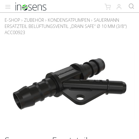
E-SHOP
›
ZUBEHÖR
›
KONDENSATPUMPEN
›
SAUERMANN
ERSATZTEIL BELÜFTUNGSVENTIL „DRAIN SAFE“ Ø 10 MM (3/8'')
ACC00923